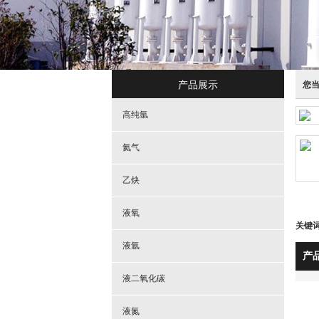
产品展示
您
高纯氩
氦气
乙炔
液氧
关键
液氩
产
液二氧化碳
液氮