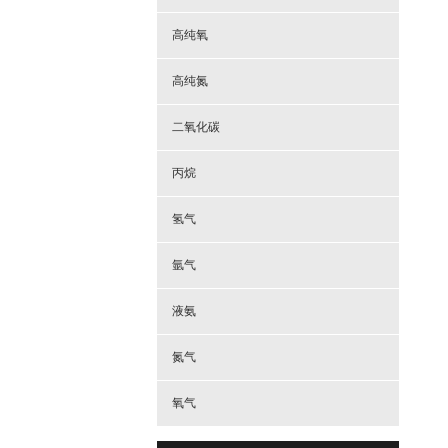
高纯氧
高纯氮
二氧化碳
丙烷
氢气
氩气
液氨
氮气
氧气