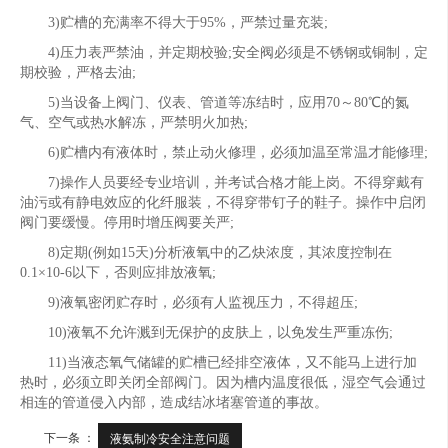
3)贮槽的充满率不得大于95%，严禁过量充装;
4)压力表严禁油，并定期校验;安全阀必须是不锈钢或铜制，定
期校验，严格去油;
5)当设备上阀门、仪表、管道等冻结时，应用70～80℃的氮
气、空气或热水解冻，严禁明火加热;
6)贮槽内有液体时，禁止动火修理，必须加温至常温才能修理;
7)操作人员要经专业培训，并考试合格才能上岗。不得穿戴有
油污或有静电效应的化纤服装，不得穿带钉子的鞋子。操作中启闭
阀门要缓慢。停用时增压阀要关严;
8)定期(例如15天)分析液氧中的乙炔浓度，其浓度控制在
0.1×10-6以下，否则应排放液氧;
9)液氧密闭贮存时，必须有人监视压力，不得超压;
10)液氧不允许溅到无保护的皮肤上，以免发生严重冻伤;
11)当液态氧气储罐的贮槽已经排空液体，又不能马上进行加
热时，必须立即关闭全部阀门。因为槽内温度很低，湿空气会通过
相连的管道侵入内部，造成结冰堵塞管道的事故。
下一条 ：
液氨制冷安全注意问题