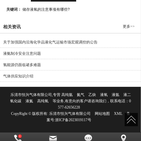
关键词：
储存液氧的注意事项有哪些?
更多>>
相关资讯
关于加强国内沿海化学品液化气运输市场宏观调控的公告
液氨制冷安全注意问题
氢能源仍面临诸多难题
气体供应知识介绍
乐清市恒兴气体有限公司,专营
高纯氩
氦气
乙炔
液氧
液氩
液二
氧化碳
液氮
高纯氧
等业务,有意向的客户请咨询我们，联系电话：
0
577-62656228
CopyRight © 版权所有:
乐清市恒兴气体有限公司
网站地图
XML
备
案号:
浙ICP备2023019117号